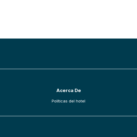
IR HACIA ARRIBA
Acerca De
opens in a new tab
Políticas del hotel